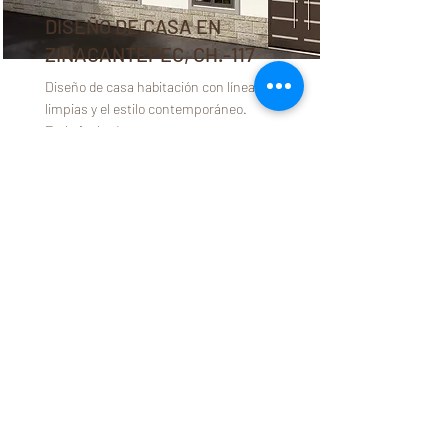
DISEÑO DE CASA EN
ZINACANTEPEC, CH.-117
Diseño de casa habitación con líneas
limpias y el estilo contemporáneo.
En la fachada nos encontramos con
una variedad de ventanas, incluyendo
grandes ventanas rectangulares y
otras más pequeñas cuadradas,
todas con marcos oscuros.
En el interior del proyecto
encontramos pisos de loseta de
cerámica en acabado de madera
marrón.
Read More