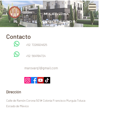
Marovisa
arquitectos
Contacto
+52
7226924625
+52
5641194724
marovarq1@gmail.com
Dirección
Calle de Ramón Corona 501# Colonia Francisco Murguía Toluca
Estado de México