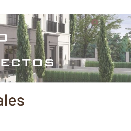
s Culturales
Proyectos conceptuales
Iniciar sesi
o
tectos
ales