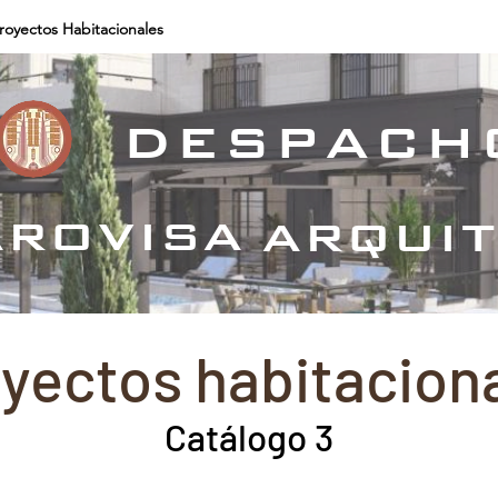
royectos Habitacionales
Proyectos Comerciales
Proyecto
despach
rovisa
arqui
yectos habitacion
Catálogo 3