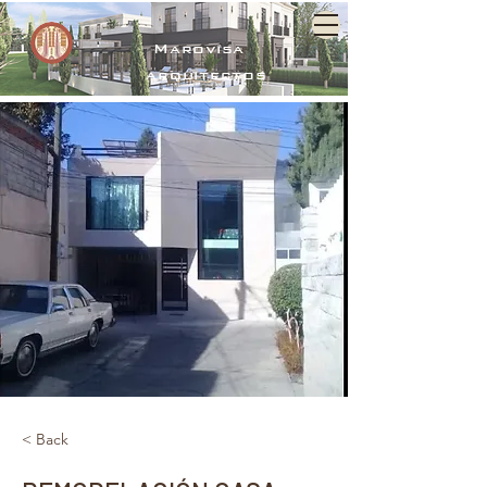
Marovisa
arquitectos
< Back