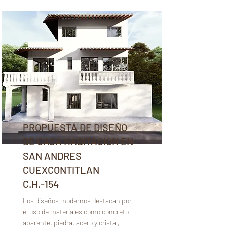
PROPUESTA DE DISEÑO
DE CASA HABITACION EN
SAN ANDRES
CUEXCONTITLAN
C.H.-154
Los diseños modernos destacan por
el uso de materiales como concreto
aparente, piedra, acero y cristal,