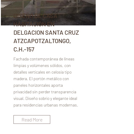
DISEÑO DE CASA
HABITACIÓN EN
DELGACION SANTA CRUZ
ATZCAPOTZALTONGO,
C.H.-157
Fachada contemporánea de líneas
limpias y volúmenes sólidos, con
detalles verticales en celosía tipo
madera. El portón metálico con
paneles horizontales aporta
privacidad sin perder transparencia
visual. Diseño sobrio y elegante ideal
para residencias urbanas modernas.
Read More