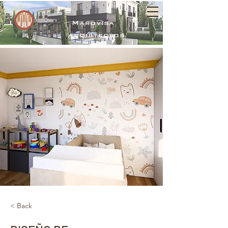
Marovisa
arquitectos
< Back