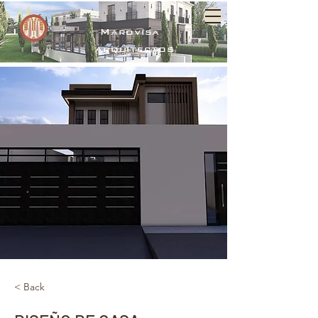
Marovisa
arquitectos
< Back