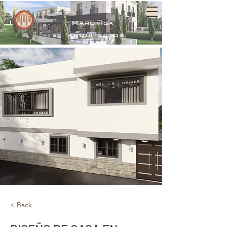
Marovisa
arquitectos
< Back