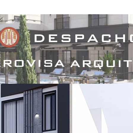
royectos Habitacionales
Proyectos Comerciales
Proyecto
despach
rovisa
arqui