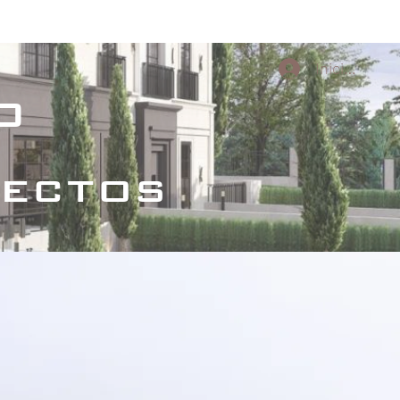
s Culturales
Proyectos conceptuales
Iniciar sesi
o
tectos