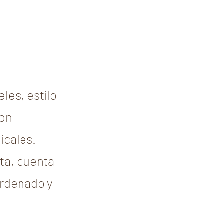
,
les, estilo
con
icales.
sta, cuenta
ordenado y