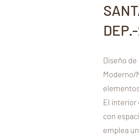
SANT
DEP.-
Diseño de 
Moderno/Mi
elementos 
El interio
con espaci
emplea un