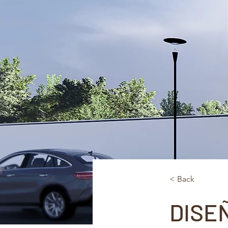
< Back
DISE