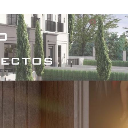
s Culturales
Proyectos conceptuales
Iniciar sesi
o
tectos