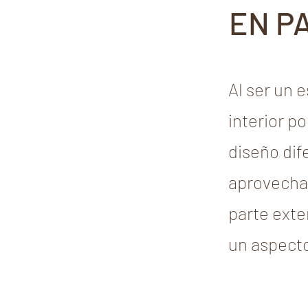
EN P
Al ser un 
interior p
diseño dif
aprovechan
parte exte
un aspecto