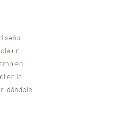
 diseño
dole un
 también
l en la
or, dándole