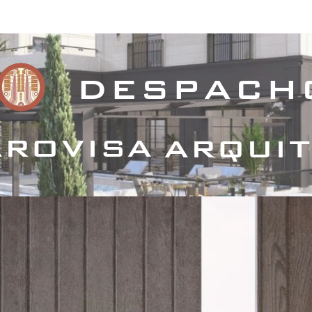
royectos Habitacionales
Proyectos Comerciales
Proyecto
despach
rovisa
arqui