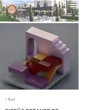
Marovisa
arquitectos
< Back