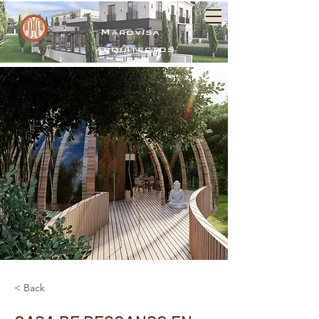
Marovisa
arquitectos
< Back