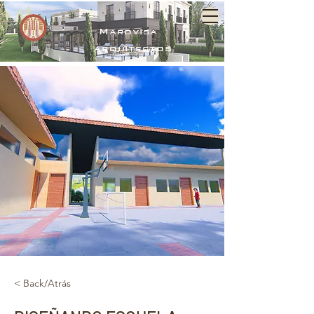
Marovisa
arquitectos
< Back/Atrás