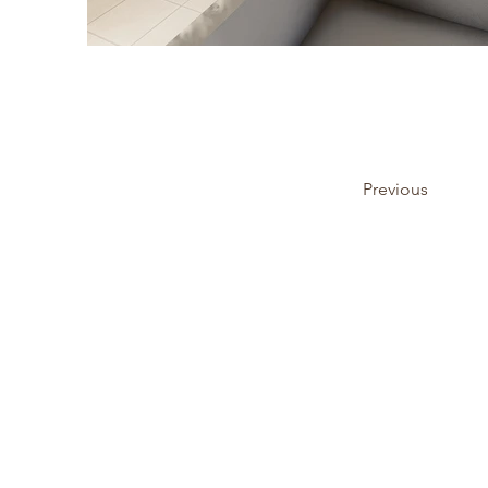
Previous