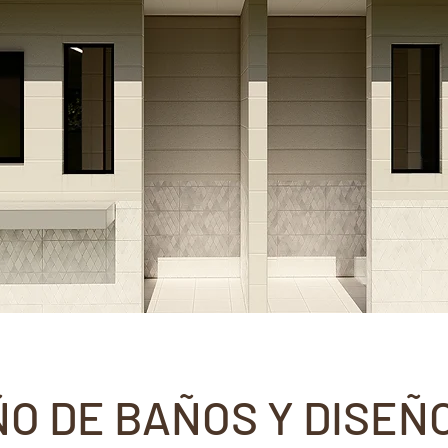
ÑO DE BAÑOS Y DISEÑ