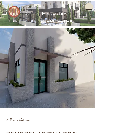
Marovisa
arquitectos
< Back/Atrás