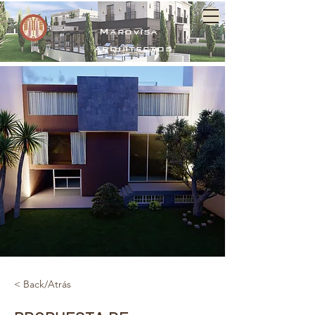
Marovisa
arquitectos
< Back/Atrás