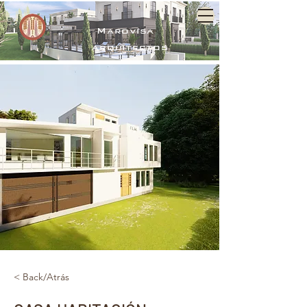
Marovisa
arquitectos
< Back/Atrás