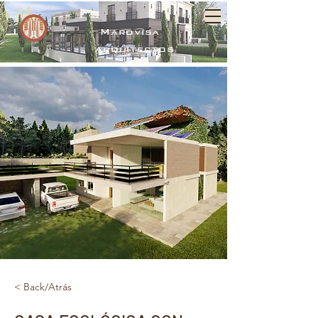
Marovisa
arquitectos
< Back/Atrás