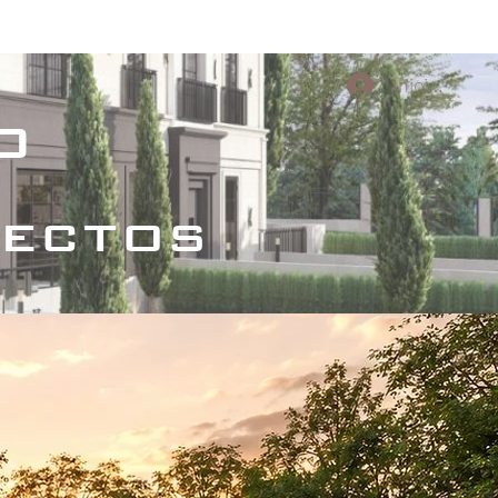
s Culturales
Proyectos conceptuales
Iniciar sesi
o
tectos