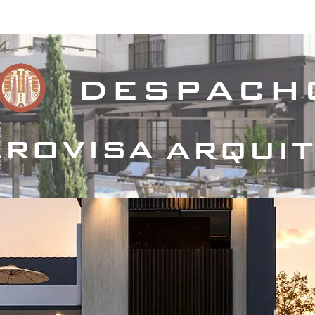
royectos Habitacionales
Proyectos Comerciales
Proyecto
despach
rovisa
arqui