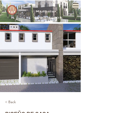
Marovisa
arquitectos
< Back