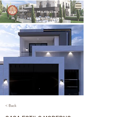
Marovisa
arquitectos
< Back