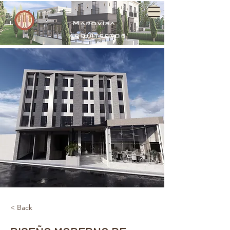
Marovisa
arquitectos
< Back