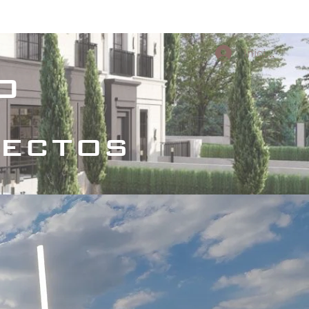
s Culturales
Proyectos conceptuales
Iniciar sesi
o
tectos