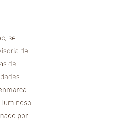
c, se
isoria de
tas de
idades
e enmarca
o luminoso
onado por