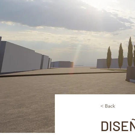
< Back
DISE