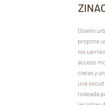
ZINA
Diseño urb
propone un
los carril
acceso mo
claras y u
una escul
rodeada po
las letras