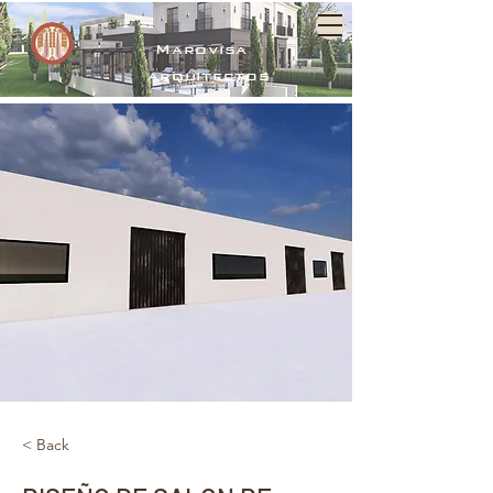
Marovisa
arquitectos
< Back