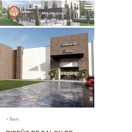
Marovisa
arquitectos
< Back