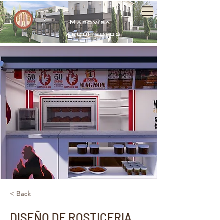
Marovisa
arquitectos
< Back
DISEÑO DE ROSTICERIA