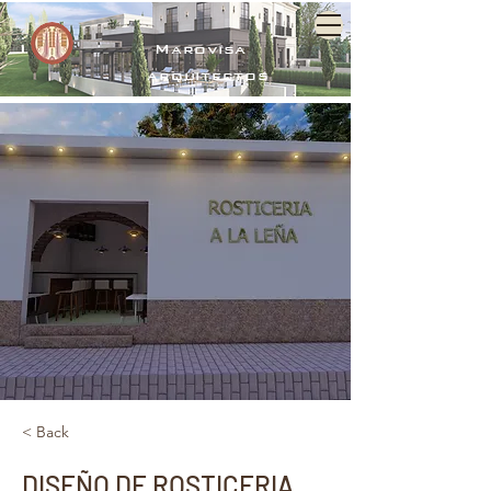
Marovisa
arquitectos
< Back
DISEÑO DE ROSTICERIA