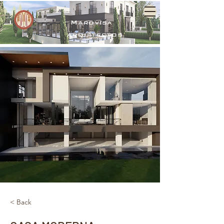
Marovisa
arquitectos
< Back