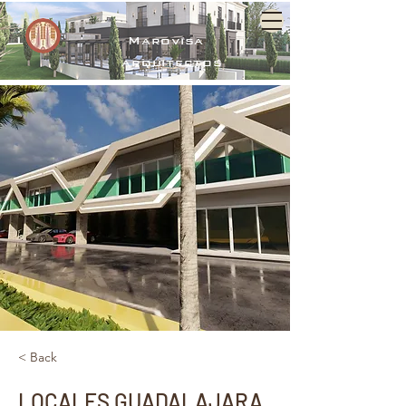
Marovisa
arquitectos
< Back
LOCALES GUADALAJARA,