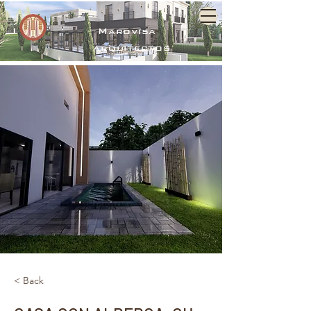
Marovisa
arquitectos
< Back