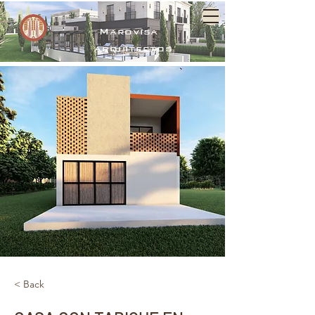
Marovisa
arquitectos
< Back