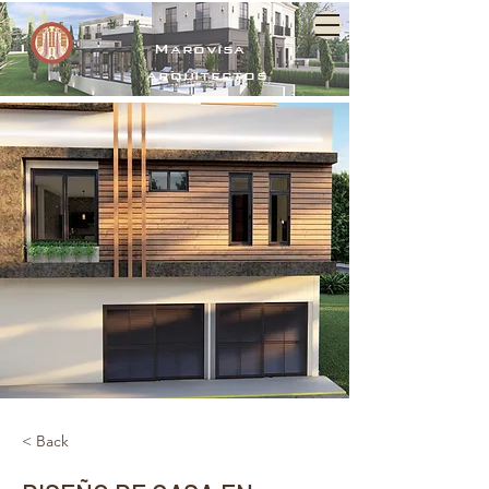
Marovisa
arquitectos
< Back