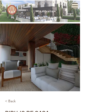
Marovisa
arquitectos
< Back