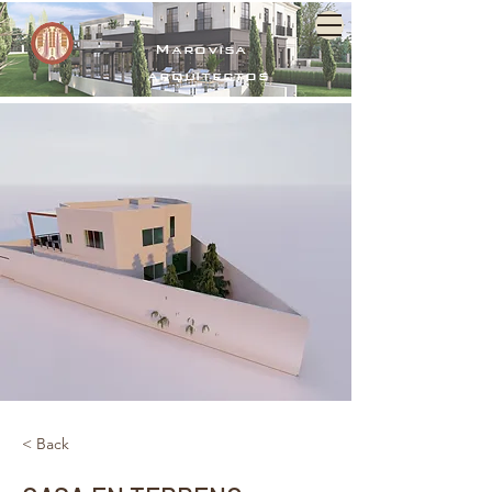
Marovisa
arquitectos
< Back