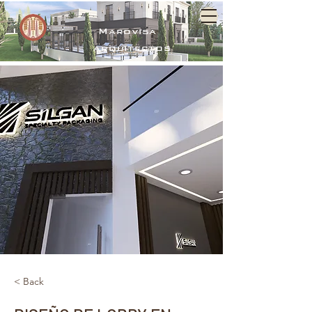
Marovisa
arquitectos
< Back