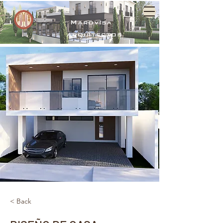
Marovisa
arquitectos
< Back