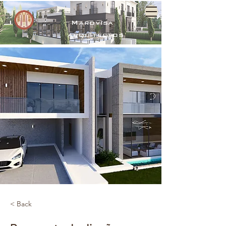
Marovisa
arquitectos
< Back